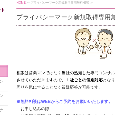
HOME
≫ プライバシーマーク新規取得専用無料相談 ≫
プライバシーマーク新規取得専用
相談は営業マンではなく当社の熟知した専門コンサル
させていただきます
ので、
１社ごとの個別対応
となり
ン
周りを気にすることなく質疑応答が可能です。
ン
※無料相談はWEBからご予約をお願いいたします。
お申し込みの際
ナ