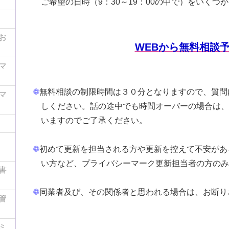
ご希望の日時（9：30～19：00の中で）をいくつ
お
WEBから無料相談
マ
❁
無料相談の制限時間は３０分となりますので、質問
マ
しください。話の途中でも時間オーバーの場合は、
いますのでご了承ください。
❁
初めて更新を担当される方や更新を控えて不安があ
い方など、プライバシーマーク更新担当者の方のみ
書
❁
同業者及び、その関係者と思われる場合は、お断り
管
ミ