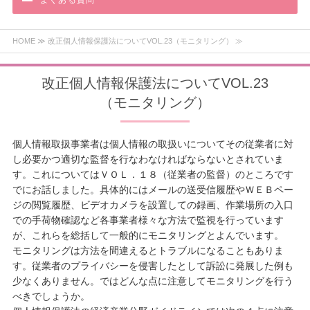
よくある質問
HOME
≫ 改正個人情報保護法についてVOL.23（モニタリング） ≫
改正個人情報保護法についてVOL.23
（モニタリング）
個人情報取扱事業者は個人情報の取扱いについてその従業者に対
し必要かつ適切な監督を行なわなければならないとされていま
す。これについてはＶＯＬ．１８（従業者の監督）のところです
でにお話しました。具体的にはメールの送受信履歴やＷＥＢペー
ジの閲覧履歴、ビデオカメラを設置しての録画、作業場所の入口
での手荷物確認など各事業者様々な方法で監視を行っています
が、これらを総括して一般的にモニタリングとよんでいます。
モニタリングは方法を間違えるとトラブルになることもありま
す。従業者のプライバシーを侵害したとして訴訟に発展した例も
少なくありません。ではどんな点に注意してモニタリングを行う
べきでしょうか。