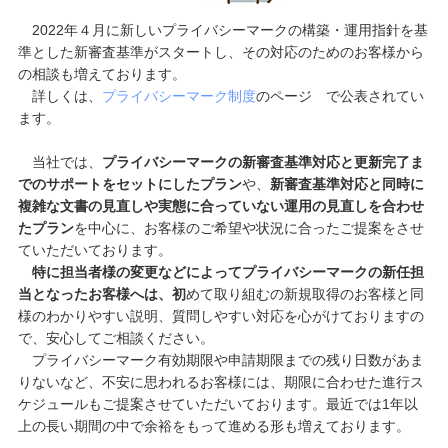
2022年４月に新しいプライバシーマークの構築・運用指針を基
準とした新審査基準がスタートし、その対応のためのお客様から
の相談も増えております。
詳しくは、
プライバシーマーク制度
のページ で公表されてい
ます。
当社では、
プライバシーマークの新審査基準対応と更新完了ま
でのサポートをセットにしたプラン
や、
新審査基準対応と同時に
複雑な文書の見直しや実態に合っていない運用の見直しを合わせ
たプラン
を中心に、お客様のご希望や状況に合ったご提案をさせ
ていただいております。
特に担当者様の変更などによってプライバシーマークの新任担
当となったお客様へは、初
めて取り組むの新規取得のお客様と同
様のわかりやすい説明、質問しやすい対応を心がけておりますの
で、安心してご相談ください。
プライバシーマーク有効期限や申請期限までの残り日数があま
りないなど、不安に思われるお客様には、期限に合わせた進行ス
ケジュールもご提案させていただいております。最近では1年以
上の長い期間の中で余裕をもって進める形も増えております。